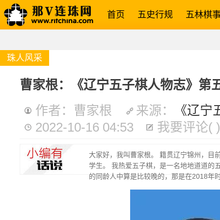
首页
五史行规
五林棋
珠人风采
曹家根：《辽宁五子棋人物志》第
作者：曹家根
来源：
《辽宁
2022-10-16 04:53
我要评论
(
大家好，我叫曹家根。 籍贯辽宁锦州，目前
学生。 我热爱五子棋，是一名地地道道的
的同龄人中算是比较晚的，那是在2018