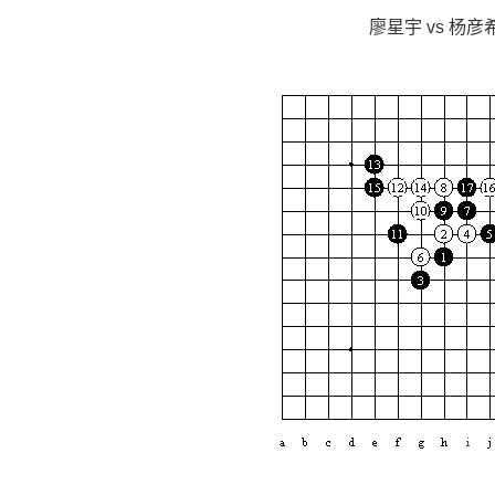
廖星宇 vs 杨彦希