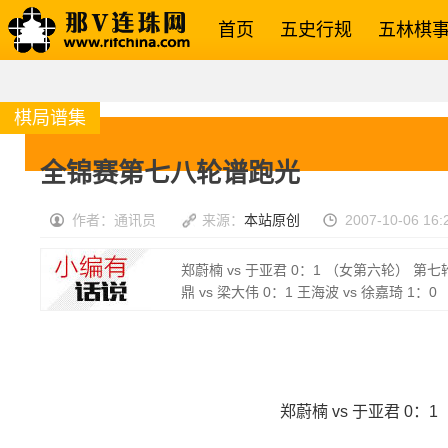
首页
五史行规
五林棋
棋局谱集
全锦赛第七八轮谱跑光
作者：通讯员
来源：
本站原创
2007-10-06 16:
郑蔚楠 vs 于亚君 0：1 （女第六轮） 第七轮 
鼎 vs 梁大伟 0：1 王海波 vs 徐嘉琦 1：0
郑蔚楠 vs 于亚君 0：