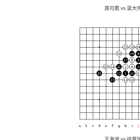
周可鼎 vs 梁大伟
王海波 vs 徐嘉琦