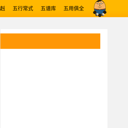
赳
五行常式
五谱库
五用俱全