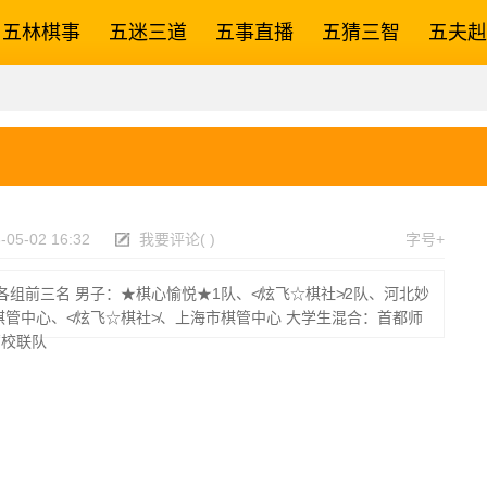
五林棋事
五迷三道
五事直播
五猜三智
五夫赳
-05-02 16:32
我要评论
(
)
字号+
 各组前三名 男子：★棋心愉悦★1队、≮炫飞☆棋社≯2队、河北妙
棋管中心、≮炫飞☆棋社≯、上海市棋管中心 大学生混合：首都师
高校联队