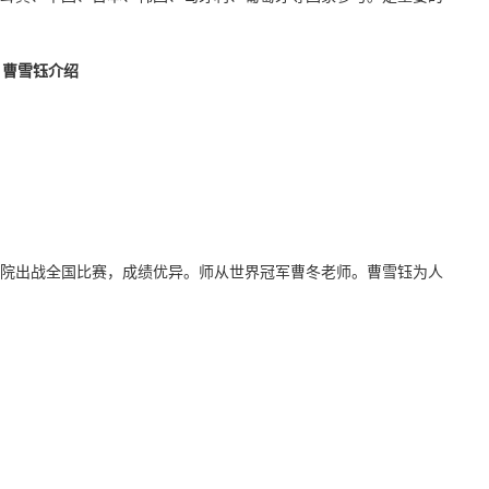
曹雪钰介绍
出战全国比赛，成绩优异。师从世界冠军曹冬老师。曹雪钰为人