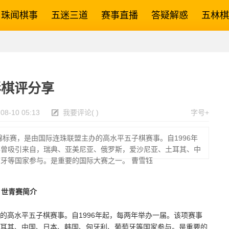
珠闻棋事
五迷三道
赛事直播
答疑解惑
五林棋
彩棋评分享
08-10 05:13
我要评论
(
)
字号+
锦标赛，是由国际连珠联盟主办的高水平五子棋赛事。自1996年
事曾吸引来自，瑞典、亚美尼亚、俄罗斯，爱沙尼亚、土耳其、中
牙等国家参与。是重要的国际大赛之一。 曹雪钰
世青赛简介
高水平五子棋赛事。自1996年起，每两年举办一届。该项赛事
耳其、中国、日本、韩国、匈牙利、葡萄牙等国家参与。是重要的