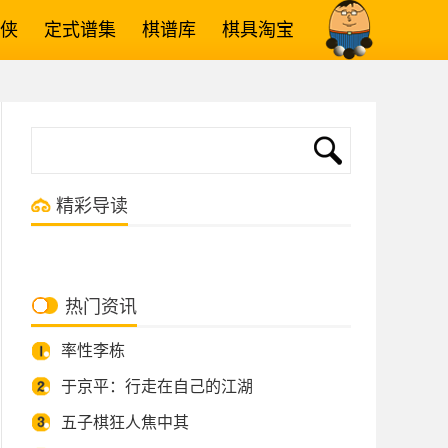
侠
定式谱集
棋谱库
棋具淘宝
精彩导读
热门资讯
率性李栋
于京平：行走在自己的江湖
五子棋狂人焦中其