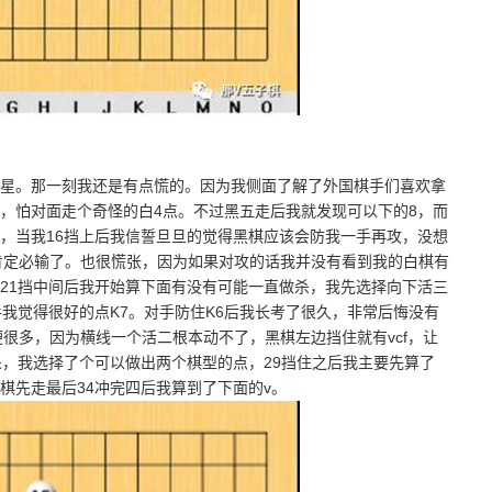
。那一刻我还是有点慌的。因为我侧面了解了外国棋手们喜欢拿
，怕对面走个奇怪的白4点。不过黑五走后我就发现可以下的8，而
，当我16挡上后我信誓旦旦的觉得黑棋应该会防我一手再攻，没想
肯定必输了。也很慌张，因为如果对攻的话我并没有看到我的白棋有
21挡中间后我开始算下面有没有可能一直做杀，我先选择向下活三
我觉得很好的点K7。对手防住K6后我长考了很久，非常后悔没有
很多，因为横线一个活二根本动不了，黑棋左边挡住就有vcf，让
杀，我选择了个可以做出两个棋型的点，29挡住之后我主要先算了
棋先走最后34冲完四后我算到了下面的v。