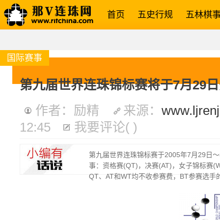
首页
五史行规
五林棋
国际赛事
第九届世界连珠锦标赛将于7月29
作者：励精
来源：
www.ljren
12:45
我要评论
(
)
第九届世界连珠锦标赛于2005年7月29日
事：资格赛(QT)，决赛(AT)，女子锦标赛(
QT、AT和WT均不收参赛费，BT参赛选手