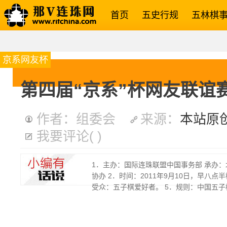
首页
五史行规
五林棋
京系网友杯
第四届“京系”杯网友联谊
作者：组委会
来源：
本站原
我要评论
(
)
1．主办：国际连珠联盟中国事务部 承办
协办 2．时间：2011年9月10日，早八点
受众：五子棋爱好者。 5．规则：中国五子