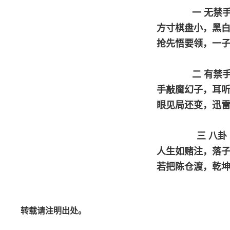
一 无禁
方寸棋盘小，黑
抢先悟要领，一
二 有禁
手敲魔幻子，耳
眼见局还变，迅
三 八卦
人生如赌注，落
若把陈仓渡，乾
转载请注明出处。