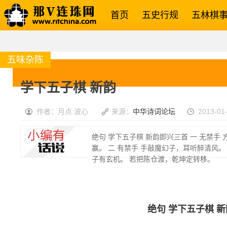
首页
五史行规
五林棋
五味杂陈
学下五子棋 新韵
作者：月点.波心
来源：
中华诗词论坛
2013-01-
绝句 学下五子棋 新韵即兴三首 一 无禁手
赢。 二 有禁手 手敲魔幻子，耳听醉清风。
子有玄机。 若把陈仓渡，乾坤定转移。
绝句 学下五子棋 