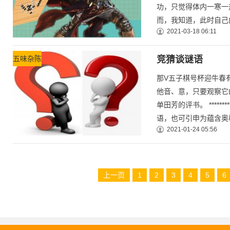
功，只觉得体内一寒一
而，我知道，此时自己内
2021-03-18 06:11
五味杂陈
竞猜谈谜语
那V五子棋号杯迎牛春
他音、意，只要观察它
单田芳的评书。 ******
语，也可引申为蕴含奥秘.
2021-01-24 05:56
上一页
1
2
3
4
5
6