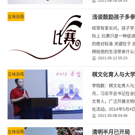
2021-06-16 04:55
五味杂陈
浅谈鼓励孩子多
经常有家长问，孩子学
际上 比赛只是一种促
的绝对标准 关键在于 
棋给他的生活带来什么变化
2021-05-12 05:23
五味杂陈
棋文化育人与大
李晓鹏：棋文化育人与大
月，习近平总书记在全
文育人，广泛开展文明
化活动。2014年5月4日
2021-05-08 04:48
五味杂陈
清明半月已开局