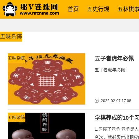
首页
五史行规
五林棋
五味杂陈
五味杂陈
五子者虎年必佩
五子者虎年必佩...
2022-02-07 17:08
五味杂陈
学棋养成的10个
1.习惯了竞争 竞争
名次，就必须付出相应