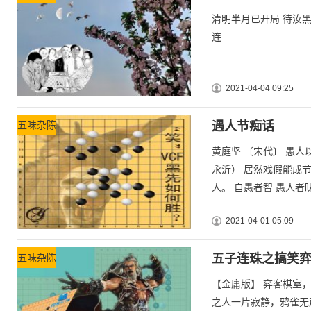
清明半月已开局 待汝黑
连...
2021-04-04 09:25
五味杂陈
遇人节痴话
黄庭坚 〔宋代〕 愚人
永沂） 居然戏假能成
人。 自愚者智 愚人者昧
2021-04-01 05:09
五味杂陈
五子连珠之搞笑弈
【金庸版】 弈客棋室
之人一片寂静，鸦雀无