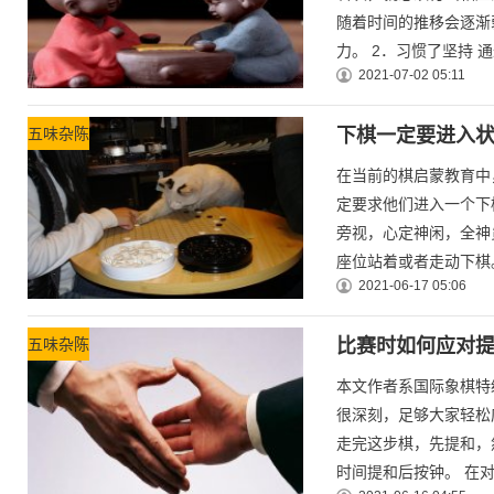
随着时间的推移会逐渐
力。 2．习惯了坚持 通
2021-07-02 05:11
五味杂陈
下棋一定要进入
在当前的棋启蒙教育中
定要求他们进入一个下
旁视，心定神闲，全神
座位站着或者走动下棋。 
2021-06-17 05:06
五味杂陈
比赛时如何应对
本文作者系国际象棋特
很深刻，足够大家轻松
走完这步棋，先提和，
时间提和后按钟。 在对方