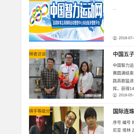
...
2018-07-
棋者访谈
中国五
中国智力运
赛圆满结束
路高歌猛进
挥，获得1
2018-05-
棋手等级分
国际连珠联
序号 编号 姓
尼亚 塔林 26