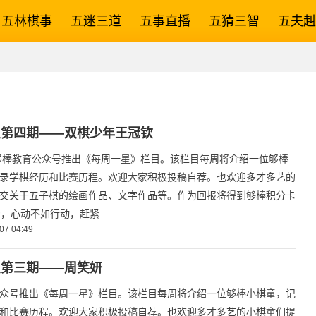
五林棋事
五迷三道
五事直播
五猜三智
五夫赳
星第四期——双棋少年王冠钦
够棒教育公众号推出《每周一星》栏目。该栏目每周将介绍一位够棒
录学棋经历和比赛历程。欢迎大家积极投稿自荐。也欢迎多才多艺的
交关于五子棋的绘画作品、文字作品等。作为回报将得到够棒积分卡
，心动不如行动，赶紧...
07 04:49
星第三期——周笑妍
众号推出《每周一星》栏目。该栏目每周将介绍一位够棒小棋童，记
和比赛历程。欢迎大家积极投稿自荐。也欢迎多才多艺的小棋童们提