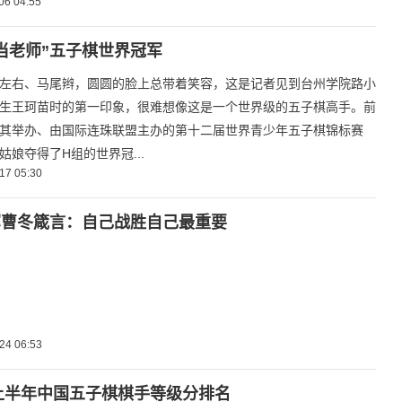
06 04:55
当老师”五子棋世界冠军
左右、马尾辫，圆圆的脸上总带着笑容，这是记者见到台州学院路小
生王珂苗时的第一印象，很难想像这是一个世界级的五子棋高手。前
其举办、由国际连珠联盟主办的第十二届世界青少年五子棋锦标赛
姑娘夺得了H组的世界冠...
17 05:30
军曹冬箴言：自己战胜自己最重要
24 06:53
年上半年中国五子棋棋手等级分排名