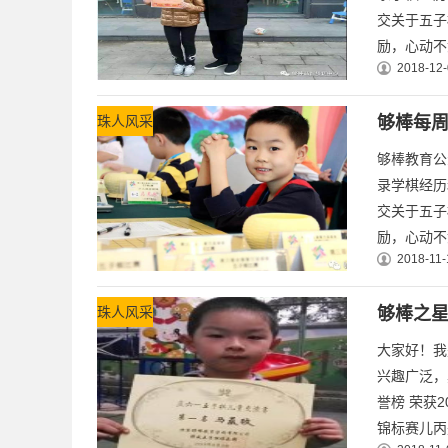
交关于五子
励，心动不
2018-12-
珠人风采
够棒每
够棒教育公
录学棋经历
交关于五子
励，心动不
2018-11-
珠人风采
够棒之
大家好！我
兴趣广泛，
誉榜 荣获
锦标赛儿丙冠