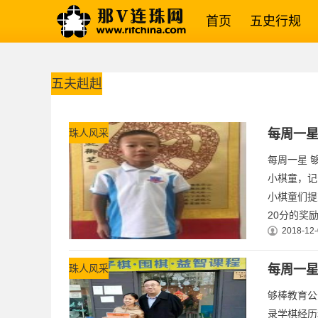
首页
五史行规
五夫赳赳
珠人风采
每周一
每周一星 
小棋童，记
小棋童们提
20分的奖励
2018-12-
珠人风采
每周一
够棒教育公
录学棋经历