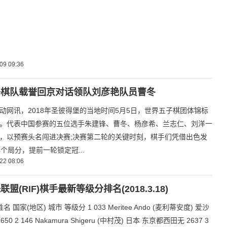
09 09:36
子棋队载誉回京对话领队刘彦艳队员曹冬
动网讯，2018年圣彼得堡的当地时间5月5日，世界五子棋团体锦标
。代表中国参赛的五位选手朱建锋、曹冬、杨彦希、兰志仁、刘洋一
，以预赛头名闯进决赛;决赛第二轮的关键时刻，棋手们凭借出色发
4个局分，提前一轮锁定冠...
22 08:06
盟(RIF)棋手最新等级分排名(2018.3.18)
名 国家(地区) 城市 等级分 1 033 Meritee Ando (麦利蒂安度) 爱沙
50 2 146 Nakamura Shigeru (中村茂) 日本 东京都西田无 2637 3