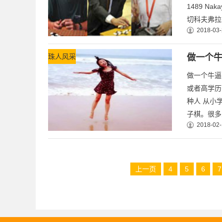
1489 Naka
切科夫弗拉基
2018-03-
珠人风采
做一个
做一个牛逼
或者高学历
种人 从小
子棋。很多
2018-02-
上一页
4
5
6
7