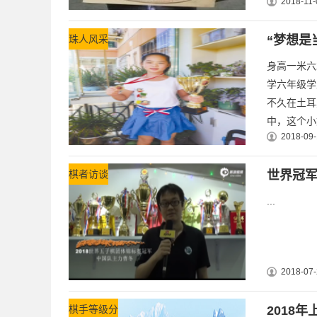
2018-11-
珠人风采
“梦想是
身高一米六
学六年级学
不久在土耳
中，这个小
2018-09-
棋者访谈
世界冠
...
2018-07-
棋手等级分
2018