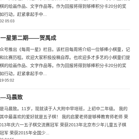
棋的绘画作品、文字作品等。作为回报将得到够棒积分卡20分的奖
如行动，赶紧拿起手中...
02 05:03
周一星第二期——贺禹成
众号推出《每周一星》栏目。该栏目每周将介绍一位够棒小棋童，记
和比赛历程。欢迎大家积极投稿自荐。也欢迎多才多艺的小棋童们提
棋的绘画作品、文字作品等。作为回报将得到够棒积分卡20分的奖
如行动，赶紧拿起手中...
19 05:02
星—马晨致
是马晨致。11岁，现就读于人大附中早培班，上初中二年级。 我的
其中最喜欢的爱好就是五子棋！ 我的启蒙老师是够棒教育师老师 荣
2013年庆六一五子棋交流赛冠军 荣获2013年北京市少年儿童五子棋
军 荣获2015年全国少...